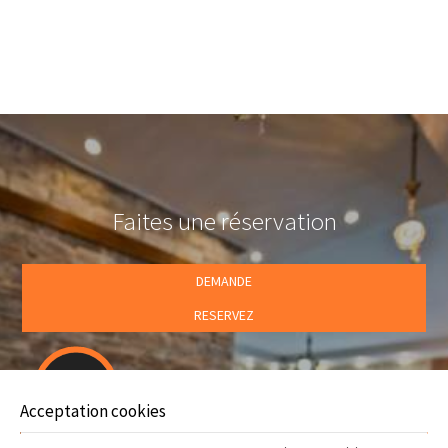
A partir de l’hôtel Flamingo à Horefto vous pouvez visiter la
plage de Papa Nero dans le Pélion.
La plage de Papa Nero offre une expérience très agréable.
Faites une réservation
DEMANDE
RESERVEZ
Suivez-nous
Offers
Acceptation cookies