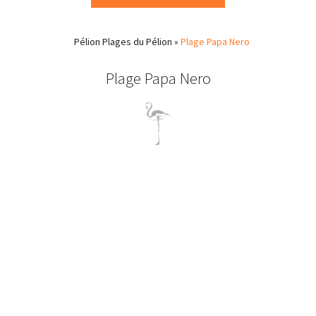
Pélion
Plages du Pélion
»
Plage Papa Nero
Plage Papa Nero
plage de Papa Nero Pélion
Une plage de sable du Pélion située au sud-est de Horefto et de
l’hôtel Flamingo. Le vert de la montagne et le bleu de la mer s’y
marient.
A la plage de Papa Nero, vous pouvez trouver des tavernes
grecques offrant des fruits de mer à déguster les pieds dans le
sable en admirant le bleu de la mer Egée.