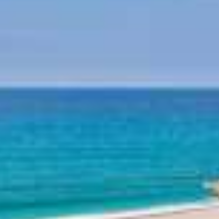
Mythologie du Pélion
Histoire du Pélion
Plages du Pélion
Plage Horefto
Plage Agioi Saranta
Plage Plaka
Plage Agios Ioannis
Plage Papa Nero
Plage Damouchari
Plage Mylopotamos
Autres plages