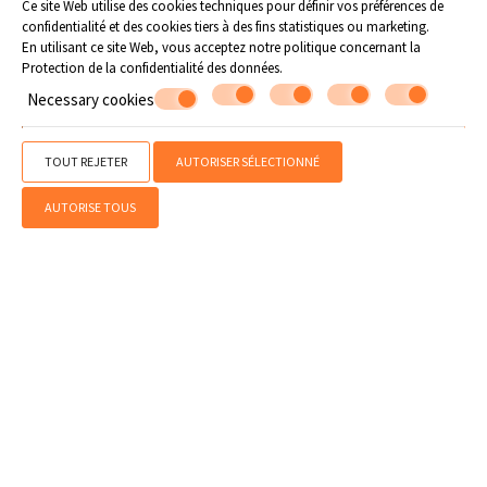
Ce site Web utilise des cookies techniques pour définir vos préférences de
confidentialité et des cookies tiers à des fins statistiques ou marketing.
En utilisant ce site Web, vous acceptez notre politique concernant la
Protection de la confidentialité des données
.
Necessary cookies
TOUT REJETER
AUTORISER SÉLECTIONNÉ
» Plage Horefto
» Plage Agioi Saranta
» Plage Plaka
» Plage Agios
Ioannis
» Plage Papa Nero
» Plage Damouchari
» Plage Mylopotamos
AUTORISE TOUS
» Autres plages
SHARE
IMPRIMER
Contactez nous
Flamingo Hotel
Hôtel à Horefto - Pelion
Horefto - Pelion - 37001 Grece
24260 23405
WhatsApp