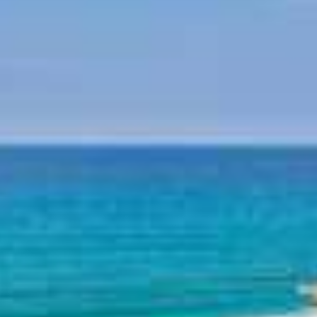
Mythologie du Pélion
Histoire du Pélion
Plages du Pélion
Plage Horefto
Plage Agioi Saranta
Plage Plaka
Plage Agios Ioannis
Plage Papa Nero
Plage Damouchari
Plage Mylopotamos
Autres plages