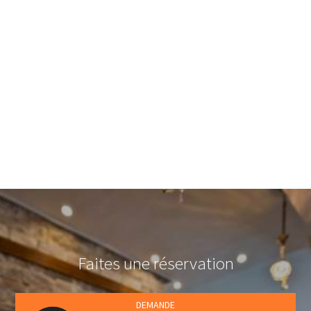
Pendant l'été, vos jours et vos nuits seront remplis de plaisir et
accompagnés par les différents restaurants, cafétérias et bars.
Beaucoup d'événements divertissants ont lieu durant la période
d'été, comme le Festival du Mont Pélion, diverses danses et des
soirées musicales.
Les bars de plage organisent des événements et des bars, rock
ou non, qui organisent des soirées de danse latine sont
quelques-unes des suggestions alternatives de divertissement.
Notre hôtel est le point de départ idéal pour découvrir le
magnifique Horefto et la région fantastique du mont Pélion.
Faites une réservation
DEMANDE