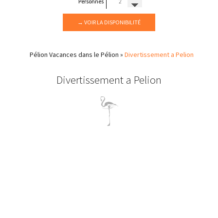
Personnes
→ VOIR LA DISPONIBILITÉ
Pélion
Vacances dans le Pélion
»
Divertissement a Pelion
Divertissement a Pelion
Pélion divertissement
Tous les types d'infrastructure touristique, sportive -
événements culturels et suggestions de divertissement qui
faciliteront votre séjour sont disponibles sur la plage organisée
de Horefto.