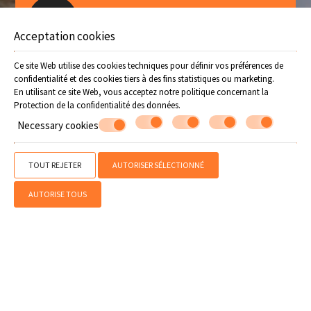
Offers
RESERVEZ
Acceptation cookies
Suivez-nous
Ce site Web utilise des cookies techniques pour définir vos préférences de
confidentialité et des cookies tiers à des fins statistiques ou marketing.
En utilisant ce site Web, vous acceptez notre politique concernant la
Protection de la confidentialité des données
.
Necessary cookies
TOUT REJETER
AUTORISER SÉLECTIONNÉ
AUTORISE TOUS
» Alimentation et restaurants dans le Pélion
» Divertissement a Pelion
»
Pélion festival
» Programme sportif Pélion
SHARE
IMPRIMER
Contactez nous