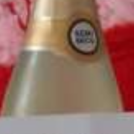
Mythologie du Pélion
Histoire du Pélion
Plages du Pélion
Plage Horefto
Plage Agioi Saranta
Plage Plaka
Plage Agios Ioannis
Plage Papa Nero
Plage Damouchari
Plage Mylopotamos
Autres plages