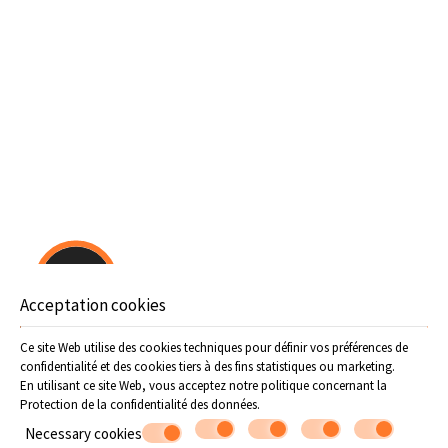
• Balcon privé donnant sur la mer Egée
• A 30 mètres du bord de mer
• Un équipement complet et moderne dans les cuisines et
salles de bain avec cabine de douche cristal
• Coffres individuels dans chaque chambre
• Un miroir et une table de maquillage pour les dames.
• Climatisation individuelle dans chaque chambre
• TV
• Téléphone
• Réfrigérateur
• Sèche-cheveux
• Chauffage central
• Salle de bain / douche
Offers
Acceptation cookies
Ce site Web utilise des cookies techniques pour définir vos préférences de
confidentialité et des cookies tiers à des fins statistiques ou marketing.
En utilisant ce site Web, vous acceptez notre politique concernant la
Protection de la confidentialité des données
.
Necessary cookies