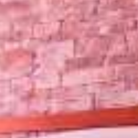
Mythologie du Pélion
Histoire du Pélion
Plages du Pélion
Plage Horefto
Plage Agioi Saranta
Plage Plaka
Plage Agios Ioannis
Plage Papa Nero
Plage Damouchari
Plage Mylopotamos
Autres plages