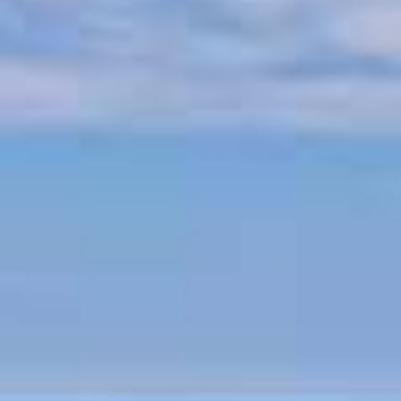
Mythologie du Pélion
Histoire du Pélion
Plages du Pélion
Plage Horefto
Plage Agioi Saranta
Plage Plaka
Plage Agios Ioannis
Plage Papa Nero
Plage Damouchari
Plage Mylopotamos
Autres plages