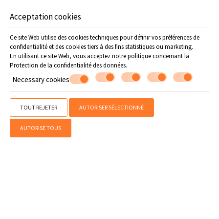
Offers
tavernes et les restaurants grecs
Acceptation cookies
Choses à faire quand vous êtes un groupe:
Ce site Web utilise des cookies techniques pour définir vos préférences de
confidentialité et des cookies tiers à des fins statistiques ou marketing.
Faites des croisières
En utilisant ce site Web, vous acceptez notre politique concernant la
Faites un tour en véhicule tout-terrain
Protection de la confidentialité des données
.
Allez faire du VTT en montagne
Necessary cookies
Participez au Sport d’Été
Faites diverses activités dans le Parc des Argonautes, comme la
voile, la planche à voile, le canoë-kayak
TOUT REJETER
AUTORISER SÉLECTIONNÉ
Essayez les Sports nautiques
Profitez d'un feu de camp sur la plage
AUTORISE TOUS
Faites de la plongée
Faites de l'équitation
Faites une réservation